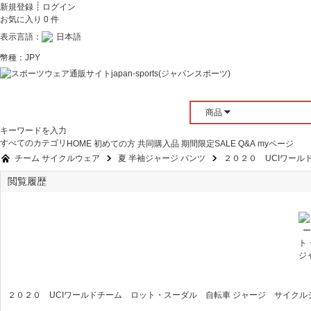
┊
新規登録
ログイン
お気に入り
0
件
表示言語：
日本語
幣種：
JPY
商品
キーワードを入力
すべてのカテゴリ
HOME
初めての方
共同購入品
期間限定SALE
Q&A
myページ
チーム サイクルウェア
夏 半袖ジャージ パンツ
２０２０ UCIワール
閲覧履歴
»
»
２０２０ UCIワールドチーム ロット・スーダル 自転車 ジャージ サイクル